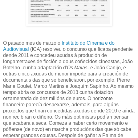
O pasado mes de marzo o
Instituto do Cinema e do
Audiovisual
(ICA) resolveu o concurso que ficaba pendente
dende 2011 e concedeu axudas á produción de
longametraxes de ficción a dous coñecidos cineastas, João
Botelho -cunha adaptación d'
Os Maias
- e João Canijo, e
outras cinco axudas de menor importe para a creación de
documentais das que se beneficiaron, por exemplo, Pierre
Marie Goulet, Marco Martins e Joaquim Sapinho. Ao mesmo
tempo abría os concursos de 2013 cunha dotación
orzamentaria de dez millóns de euros. O horizonte
financeiro parecía despexarse, ademais, para algúns
proxectos que tiñan concedidas axudas dende 2010 e aínda
non recibiran o diñeiro. Os máis optimistas podían pensar
que acabara a seca. Comeza a haber certo movemento e
póñense (de novo) en marcha producións das que só cabe
esperar grandes cousas. Despois de gañar a Palma de