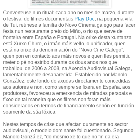
Converteuse nun ritual: cada ano no mes de marzo, durante
o festival de filmes documentais
Play Doc
, na pequena vila
de Tui, reúnese a familia do Novo Cinema galego para facer
festa nun restaurante preto do Miño, o río que serve de
fronteira entre España e Portugal. Na orixe desta xuntanza
está Xurxo Chirro, o irmán máis vello, o unificador, quen
está na orixe da denominación do “Novo Cine Galego”,
quen pon en contacto aos máis novos e quen lles permitiu
meter o pé no estribo durante os dous anos nos que
traballou, de 2006 a 2008, na Axencia Audiovisual Galega,
lamentablemente desaparecida. Establecido por Manolo
González, este fondo de axudas directamente concedidas
aos autores e non, como sempre se fixera en España, aos
produtores, favoreceu a emerxencia de miradas persoais e
fíxoo de tal maneira que os filmes non foran máis
considerados en termos de financiamento senón en función
soamente da súa lóxica.
Nestes tempos de crise que afectan duramente ao sector
audiovisual, o modelo dominante foi cuestionado. Segundo
Manolo González, “do mesmo xeito que no fin da era