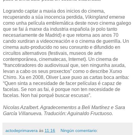
Logrando captar a maxia dos inicios do cinema,
recuperando a súa inocencia perdida,
Vikingland
emerxe
como unha película emblemática deste novo cinema galego
que se fai á marxe da industria española (e polo tanto
necesariamente de Madrid) e que retorna aos anos 70
cando xurdiran a videocreación e o cinema de guerrilla. Un
cinema auto-producido no seu conxunto e difundido en
circuítos alternativos (festivais, museos de arte
contemporánea, cinematecas, Internet). Un cinema de
“francotiradores do audiovisual que, sen ningunha axuda,
levan a cabo os seus proxectos” como o describe Xurxo
Chirro. Xa en 2008, Oliver Laxe puxo as cartas boca arriba:
“Quen sinta a necesidade de facer películas é capaz de
facelas. Se non as fai, é porque non ten necesidade de
facelas. Non hai porqué buscar escusas”.
Nicolas Azalbert. Agradecementos a Beli Martínez e Sara
García Villanueva. Tradución: Aguinaldo Fructuoso.
actodeprimavera
ás
11:16
Ningún comentario: