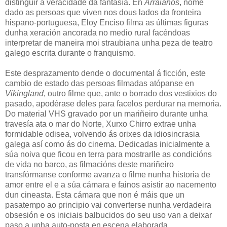
distinguir a veracidade da fantasía. En
Arraianos
, nome
dado as persoas que viven nos dous lados da fronteira
hispano-portuguesa, Eloy Enciso filma as últimas figuras
dunha xeración ancorada no medio rural facéndoas
interpretar de maneira moi straubiana unha peza de teatro
galego escrita durante o franquismo.
Este desprazamento dende o documental á ficción, este
cambio de estado das persoas filmadas atópanse en
Vikingland
, outro filme que, ante o borrado dos vestixios do
pasado, apodérase deles para facelos perdurar na memoria.
Do material VHS gravado por un mariñeiro durante unha
travesía ata o mar do Norte, Xurxo Chirro extrae unha
formidable odisea, volvendo ás orixes da idiosincrasia
galega así como ás do cinema. Dedicadas inicialmente a
súa noiva que ficou en terra para mostrarlle as condicións
de vida no barco, as filmacións deste mariñeiro
transfórmanse conforme avanza o filme nunha historia de
amor entre el e a súa cámara e fainos asistir ao nacemento
dun cineasta. Esta cámara que non é máis que un
pasatempo ao principio vai converterse nunha verdadeira
obsesión e os iniciais balbucidos do seu uso van a deixar
paso a unha auto-posta en escena elaborada.