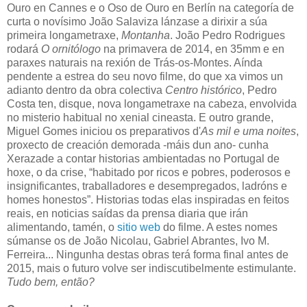
Ouro en Cannes e o Oso de Ouro en Berlín na categoría de
curta o novísimo João Salaviza lánzase a dirixir a súa
primeira longametraxe,
Montanha
. João Pedro Rodrigues
rodará
O ornitólogo
na primavera de 2014, en 35mm e en
paraxes naturais na rexión de Trás-os-Montes. Aínda
pendente a estrea do seu novo filme, do que xa vimos un
adianto dentro da obra colectiva
Centro histórico
, Pedro
Costa ten, disque, nova longametraxe na cabeza, envolvida
no misterio habitual no xenial cineasta. E outro grande,
Miguel Gomes iniciou os preparativos d'
As mil e uma noites
,
proxecto de creación demorada -máis dun ano- cunha
Xerazade a contar historias ambientadas no Portugal de
hoxe, o da crise, “habitado por ricos e pobres, poderosos e
insignificantes, traballadores e desempregados, ladróns e
homes honestos”. Historias todas elas inspiradas en feitos
reais, en noticias saídas da prensa diaria que irán
alimentando, tamén, o
sitio web
do filme. A estes nomes
súmanse os de João Nicolau, Gabriel Abrantes, Ivo M.
Ferreira... Ningunha destas obras terá forma final antes de
2015, mais o futuro volve ser indiscutibelmente estimulante.
Tudo bem, então?