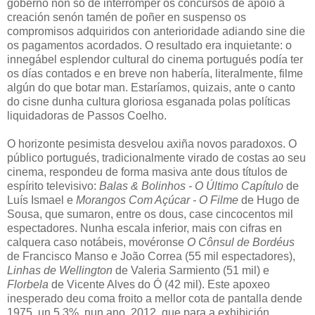
goberno non só de interromper os concursos de apoio á
creación senón tamén de poñer en suspenso os
compromisos adquiridos con anterioridade adiando sine die
os pagamentos acordados. O resultado era inquietante: o
innegábel esplendor cultural do cinema portugués podía ter
os días contados e en breve non habería, literalmente, filme
algún do que botar man. Estaríamos, quizais, ante o canto
do cisne dunha cultura gloriosa esganada polas políticas
liquidadoras de Passos Coelho.
O horizonte pesimista desvelou axiña novos paradoxos. O
público portugués, tradicionalmente virado de costas ao seu
cinema, respondeu de forma masiva ante dous títulos de
espírito televisivo:
Balas & Bolinhos - O Último Capítulo
de
Luís Ismael e
Morangos Com Açúcar - O Filme
de Hugo de
Sousa, que sumaron, entre os dous, case cincocentos mil
espectadores. Nunha escala inferior, mais con cifras en
calquera caso notábeis, movéronse
O Cônsul de Bordéus
de Francisco Manso e João Correa (55 mil espectadores),
Linhas de Wellington
de Valeria Sarmiento (51 mil) e
Florbela
de Vicente Alves do Ó (42 mil). Este apoxeo
inesperado deu coma froito a mellor cota de pantalla dende
1975, un 5,3%, nun ano, 2012, que para a exhibición