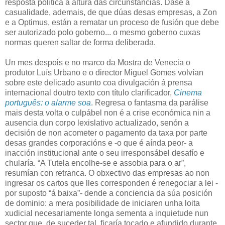
resposta política á altura das circunstancias. Dáse a
casualidade, ademais, de que dúas desas empresas, a Zon
e a Optimus, están a rematar un proceso de fusión que debe
ser autorizado polo goberno... o mesmo goberno cuxas
normas queren saltar de forma deliberada.
Un mes despois e no marco da Mostra de Venecia o
produtor Luís Urbano e o director Miguel Gomes volvían
sobre este delicado asunto coa divulgación á prensa
internacional doutro texto con título clarificador,
Cinema
português: o alarme soa
. Regresa o fantasma da parálise
mais desta volta o culpábel non é a crise económica nin a
ausencia dun corpo lexislativo actualizado, senón a
decisión de non acometer o pagamento da taxa por parte
desas grandes corporacións e -o que é aínda peor- a
inacción institucional ante o seu irresponsábel desafío e
chularía. “A Tutela encolhe-se e assobia para o ar”,
resumían con retranca. O obxectivo das empresas ao non
ingresar os cartos que lles corresponden é renegociar a lei -
por suposto “á baixa”- dende a conciencia da súa posición
de dominio: a mera posibilidade de iniciaren unha loita
xudicial necesariamente longa sementa a inquietude nun
sector que, de suceder tal, ficaría tocado e afundido durante