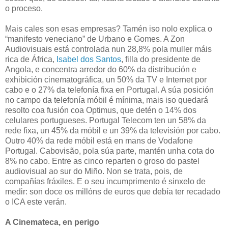
o proceso.
Mais cales son esas empresas? Tamén iso nolo explica o
“manifesto veneciano” de Urbano e Gomes. A Zon
Audiovisuais está controlada nun 28,8% pola muller máis
rica de África,
Isabel dos Santos
, filla do presidente de
Angola, e concentra arredor do 60% da distribución e
exhibición cinematográfica, un 50% da TV e Internet por
cabo e o 27% da telefonía fixa en Portugal. A súa posición
no campo da telefonía móbil é mínima, mais iso quedará
resolto coa fusión coa Optimus, que detén o 14% dos
celulares portugueses. Portugal Telecom ten un 58% da
rede fixa, un 45% da móbil e un 39% da televisión por cabo.
Outro 40% da rede móbil está en mans de Vodafone
Portugal. Cabovisão, pola súa parte, mantén unha cota do
8% no cabo. Entre as cinco reparten o groso do pastel
audiovisual ao sur do Miño. Non se trata, pois, de
compañías fráxiles. E o seu incumprimento é sinxelo de
medir: son doce os millóns de euros que debía ter recadado
o ICA este verán.
A Cinemateca, en perigo