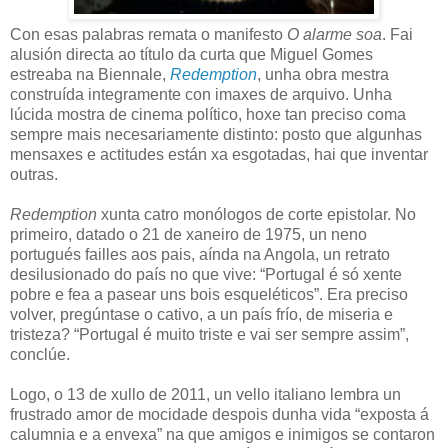
Con esas palabras remata o manifesto
O alarme soa
. Fai
alusión directa ao título da curta que Miguel Gomes
estreaba na Biennale,
Redemption
, unha obra mestra
construída integramente con imaxes de arquivo. Unha
lúcida mostra de cinema político, hoxe tan preciso coma
sempre mais necesariamente distinto: posto que algunhas
mensaxes e actitudes están xa esgotadas, hai que inventar
outras.
Redemption
xunta catro monólogos de corte epistolar. No
primeiro, datado o 21 de xaneiro de 1975, un neno
portugués failles aos pais, aínda na Angola, un retrato
desilusionado do país no que vive: “Portugal é só xente
pobre e fea a pasear uns bois esqueléticos”. Era preciso
volver, pregúntase o cativo, a un país frío, de miseria e
tristeza? “Portugal é muito triste e vai ser sempre assim”,
conclúe.
Logo, o 13 de xullo de 2011, un vello italiano lembra un
frustrado amor de mocidade despois dunha vida “exposta á
calumnia e a envexa” na que amigos e inimigos se contaron