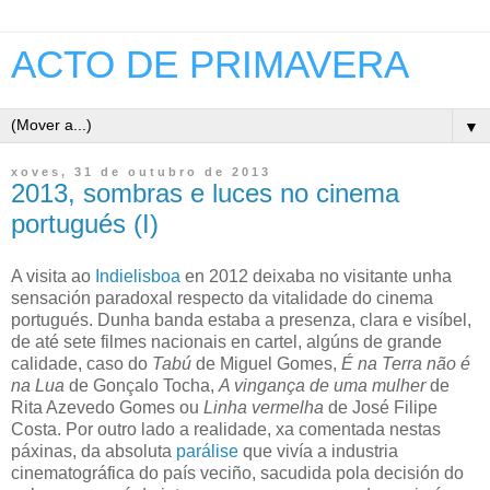
ACTO DE PRIMAVERA
▼
xoves, 31 de outubro de 2013
2013, sombras e luces no cinema
portugués (I)
A visita ao
Indielisboa
en 2012 deixaba no visitante unha
sensación paradoxal respecto da vitalidade do cinema
portugués. Dunha banda estaba a presenza, clara e visíbel,
de até sete filmes nacionais en cartel, algúns de grande
calidade, caso do
Tabú
de Miguel Gomes,
É na Terra não é
na Lua
de Gonçalo Tocha,
A vingança de uma mulher
de
Rita Azevedo Gomes ou
Linha vermelha
de José Filipe
Costa. Por outro lado a realidade, xa comentada nestas
páxinas, da absoluta
parálise
que vivía a industria
cinematográfica do país veciño, sacudida pola decisión do