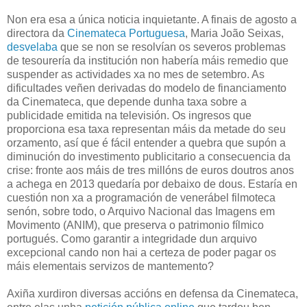
Non era esa a única noticia inquietante. A finais de agosto a
directora da
Cinemateca Portuguesa
, Maria João Seixas,
desvelaba
que se non se resolvían os severos problemas
de tesourería da institución non habería máis remedio que
suspender as actividades xa no mes de setembro. As
dificultades veñen derivadas do modelo de financiamento
da Cinemateca, que depende dunha taxa sobre a
publicidade emitida na televisión. Os ingresos que
proporciona esa taxa representan máis da metade do seu
orzamento, así que é fácil entender a quebra que supón a
diminución do investimento publicitario a consecuencia da
crise: fronte aos máis de tres millóns de euros doutros anos
a achega en 2013 quedaría por debaixo de dous. Estaría en
cuestión non xa a programación de venerábel filmoteca
senón, sobre todo, o Arquivo Nacional das Imagens em
Movimento (ANIM), que preserva o patrimonio fílmico
portugués. Como garantir a integridade dun arquivo
excepcional cando non hai a certeza de poder pagar os
máis elementais servizos de mantemento?
Axiña xurdiron diversas accións en defensa da Cinemateca,