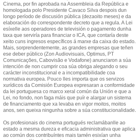
Cinema, por fin aprobada na Assembleia da República e
homologada polo Presidente Cavaco Silva despois dun
longo período de discusión pública (dezaoito meses) e da
elaboración do correspondente decreto que a regula. A Lei
esíxelle aos operadores de televisión o pagamento dunha
taxa que serviría para financiar o ICA, que contaría deste
xeito cuns ingresos específicos á marxe da caixa do estado.
Mais, sorprendentemente, as grandes empresas que teñen
ese deber público (Zon Audiovisuais, Optimus, PT
Comunicações, Cabovisão e Vodafone) anunciaron a súa
intención de non cumprir coa súa obriga alegando o seu
carácter inconstitucional e a incompatibilidade coa
normativa europea. Pouco lles importa que os servizos
xurídicos da Comisión Europea expresaran a conformidade
da lei portuguesa co marco xeral común da Unión e que a
Lei, no fondo, non faga máis que puír e alargar un sistema
de financiamento que xa levaba en vigor moitos, moitos
anos, sen queixa ningunha sobre a súa constitucionalidade.
Os profesionais do cinema portugués reclamábanlle ao
estado a mesma dureza e eficacia administrativa que aplica
ao común dos contribuíntes mais tamén esixían unha