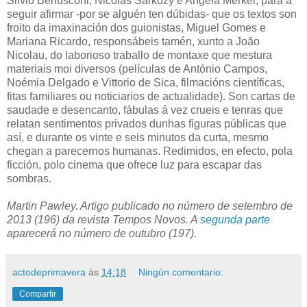
Silvio Berlusconi, Nicolas Sarkozy e Angela Merkel, para a
seguir afirmar -por se alguén ten dúbidas- que os textos son
froito da imaxinación dos guionistas, Miguel Gomes e
Mariana Ricardo, responsábeis tamén, xunto a João
Nicolau, do laborioso traballo de montaxe que mestura
materiais moi diversos (películas de António Campos,
Noémia Delgado e Vittorio de Sica, filmacións científicas,
fitas familiares ou noticiarios de actualidade). Son cartas de
saudade e desencanto, fábulas á vez crueis e tenras que
relatan sentimentos privados dunhas figuras públicas que
así, e durante os vinte e seis minutos da curta, mesmo
chegan a parecernos humanas. Redimidos, en efecto, pola
ficción, polo cinema que ofrece luz para escapar das
sombras.
Martin Pawley. Artigo publicado no número de setembro de
2013 (196) da revista Tempos Novos. A
segunda parte
aparecerá no número de outubro (197).
actodeprimavera
ás
14:18
Ningún comentario:
Compartir